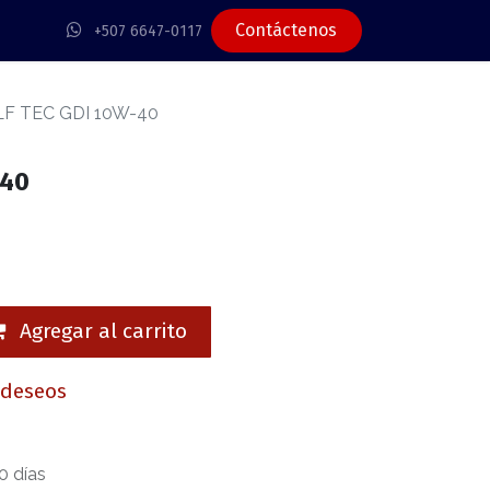
Contáctenos
+507 6647-0117
F TEC GDI 10W-40
-40
Agregar al carrito
e deseos
0 días