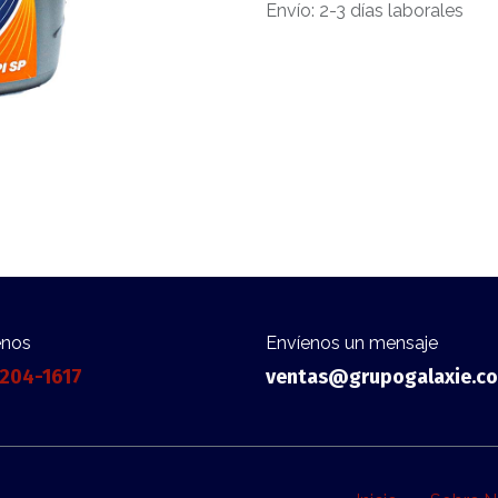
Envío: 2-3 días laborales
enos
Envíenos un mensaje
 204-1617
ventas@grupogalaxie.c