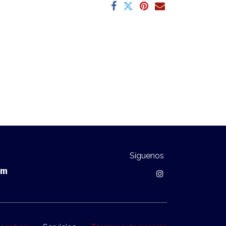
Síguenos
om